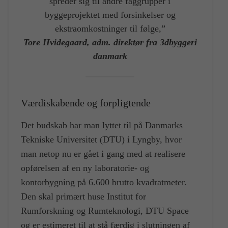
spreder sig til andre faggrupper i
byggeprojektet med forsinkelser og
ekstraomkostninger til følge,”
Tore Hvidegaard, adm. direktør fra 3dbyggeri
danmark
Værdiskabende og forpligtende
Det budskab har man lyttet til på Danmarks
Tekniske Universitet (DTU) i Lyngby, hvor
man netop nu er gået i gang med at realisere
opførelsen af en ny laboratorie- og
kontorbygning på 6.600 brutto kvadratmeter.
Den skal primært huse Institut for
Rumforskning og Rumteknologi, DTU Space
og er estimeret til at stå færdig i slutningen af