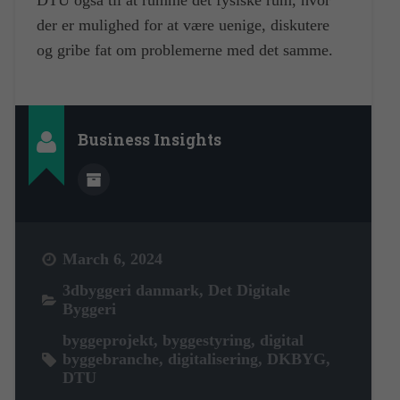
der er mulighed for at være uenige, diskutere
og gribe fat om problemerne med det samme.
Business Insights
March 6, 2024
3dbyggeri danmark
,
Det Digitale
Byggeri
byggeprojekt
,
byggestyring
,
digital
byggebranche
,
digitalisering
,
DKBYG
,
DTU