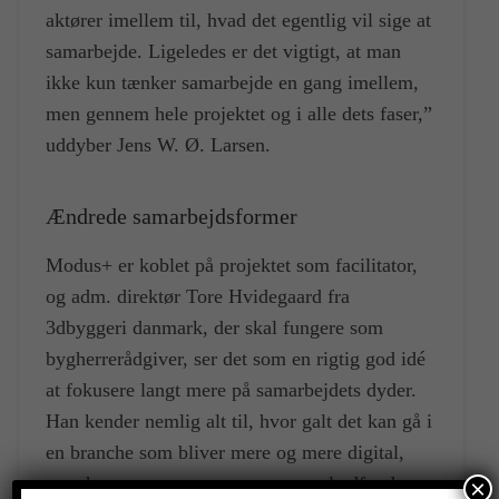
aktører imellem til, hvad det egentlig vil sige at
samarbejde. Ligeledes er det vigtigt, at man
ikke kun tænker samarbejde en gang imellem,
men gennem hele projektet og i alle dets faser,”
uddyber Jens W. Ø. Larsen.
Ændrede samarbejdsformer
Modus+ er koblet på projektet som facilitator,
og adm. direktør Tore Hvidegaard fra
3dbyggeri danmark, der skal fungere som
bygherrerådgiver, ser det som en rigtig god idé
at fokusere langt mere på samarbejdets dyder.
Han kender nemlig alt til, hvor galt det kan gå i
en branche som bliver mere og mere digital,
men hvor nye processer og gammel adfærd
×