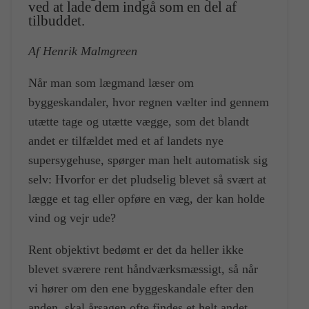
ved at lade dem indgå som en del af
tilbuddet.
Af Henrik Malmgreen
Når man som lægmand læser om
byggeskandaler, hvor regnen vælter ind gennem
utætte tage og utætte vægge, som det blandt
andet er tilfældet med et af landets nye
supersygehuse, spørger man helt automatisk sig
selv: Hvorfor er det pludselig blevet så svært at
lægge et tag eller opføre en væg, der kan holde
vind og vejr ude?
Rent objektivt bedømt er det da heller ikke
blevet sværere rent håndværksmæssigt, så når
vi hører om den ene byggeskandale efter den
anden, skal årsagen ofte findes et helt andet