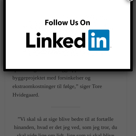
langt fra altid hænger sammen.
”Digitalisering er ikke en mirakelkur og kræver
ændrede samarbejdsformer. Derfor er det
vigtigt, at bygherren gør sig klart, hvilke data,
der er brug for samt ikke mindst hvorfor. Hvis
der er lavet en fejl, og den ikke rettes hurtigt, er
der risiko for, at den vokser sig større og
spreder sig til andre faggrupper i
byggeprojektet med forsinkelser og
ekstraomkostninger til følge,” siger Tore
Hvidegaard.
”Vi skal så at sige blive bedre til at fortælle
hinanden, hvad er det jeg ved, som jeg tror, du
skal vide lige om lidt, lige som vi skal blive