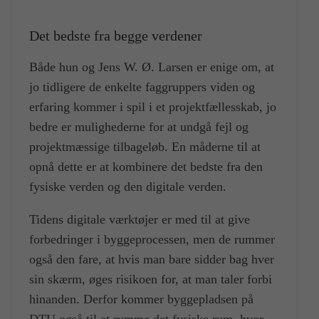
Det bedste fra begge verdener
Både hun og Jens W. Ø. Larsen er enige om, at
jo tidligere de enkelte faggruppers viden og
erfaring kommer i spil i et projektfællesskab, jo
bedre er mulighederne for at undgå fejl og
projektmæssige tilbageløb. En måderne til at
opnå dette er at kombinere det bedste fra den
fysiske verden og den digitale verden.
Tidens digitale værktøjer er med til at give
forbedringer i byggeprocessen, men de rummer
også den fare, at hvis man bare sidder bag hver
sin skærm, øges risikoen for, at man taler forbi
hinanden. Derfor kommer byggepladsen på
DTU også til at rumme det fysiske rum, hvor