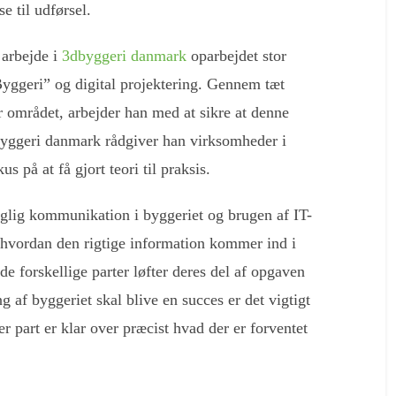
e til udførsel.
 arbejde i
3dbyggeri danmark
oparbejdet stor
 Byggeri” og digital projektering. Gennem tæt
 området, arbejder han med at sikre at denne
dbyggeri danmark rådgiver han virksomheder i
s på at få gjort teori til praksis.
glig kommunikation i byggeriet og brugen af IT-
t hvordan den rigtige information kommer ind i
de forskellige parter løfter deres del af opgaven
g af byggeriet skal blive en succes er det vigtigt
ver part er klar over præcist hvad der er forventet