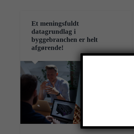
Et meningsfuldt
datagrundlag i
byggebranchen er helt
afgørende!