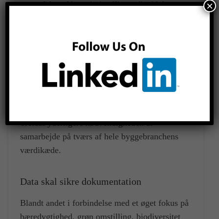
×
anvendelse af kunstig intelligens,” uddyber
Niels Treldal.
Det er et område, man er meget fokuseret på
hos COWI. Samtidig erkender han, at kunstig
intelligens ikke blot kræver datastruktur for at
fungere optimalt, kunstig intelligens kræver
også rigtig mange data for at fungere optimalt,
og set i det perspektiv understreger Niels
Treldal yderligere nødvendigheden af
samarbejde på tværs af hele byggebranchens
værdikæde.
Data skal sikre dokumentation
Blandt andet i forbindelse med et øget fokus på
bæredygtighed, grøn omstilling, biodiversitet