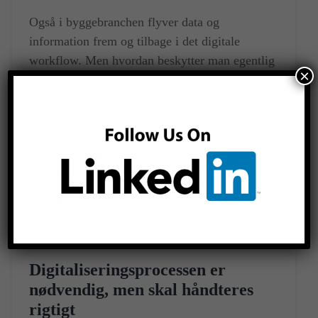
Også i byggebranchen flyver data og
information frem og tilbage i det digitale
workflow. Men hvordan beskytter man egentlig
×
sine data og sine immaterielle værdier. I den
første artikler af to om databeskyttelse kigger vi
på nogle af de daglige,…
Continue Reading →
November 29, 2023
0
Digitaliseringsprocessen er
nødvendig, men skal håndteres
rigtigt