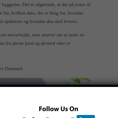
af byggeriet. Det er afgørende, at der på tværs af
e for, hvilken data, der er brug for, hvordan
skal opdateres og hvordan den skal leveres.
e om merarbejde, men snarere om at sætte en
iet fra første færd og dermed sikre et
geri Danmark