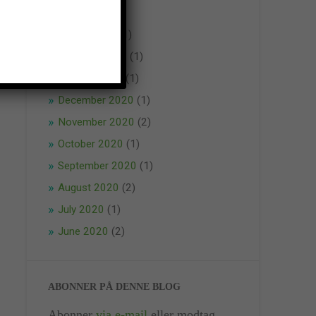
April 2021
(1)
March 2021
(1)
February 2021
(1)
January 2021
(1)
December 2020
(1)
November 2020
(2)
October 2020
(1)
September 2020
(1)
August 2020
(2)
July 2020
(1)
June 2020
(2)
ABONNER PÅ DENNE BLOG
Abonner
via e-mail
eller modtag