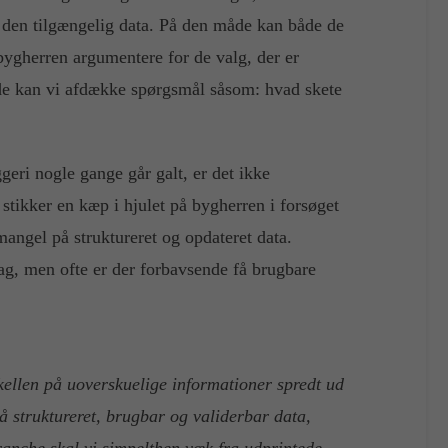
af den tilgængelig data. På den måde kan både de
bygherren argumentere for de valg, der er
åde kan vi afdække spørgsmål såsom: hvad skete
eri nogle gange går galt, er det ikke
stikker en kæp i hjulet på bygherren i forsøget
angel på struktureret og opdateret data.
ag, men ofte er der forbavsende få brugbare
kellen på uoverskuelige informationer spredt ud
 struktureret, brugbar og validerbar data,