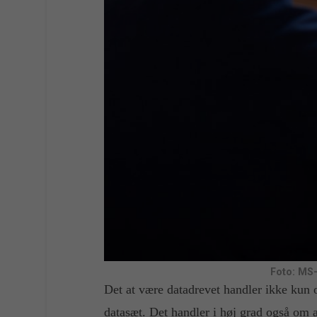
Foto: MS
Det at være datadrevet handler ikke kun o
datasæt. Det handler i høj grad også om 