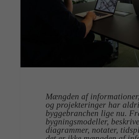
Mængden af informationer, 
og projekteringer har aldri
byggebranchen lige nu. Fra
bygningsmodeller, beskrivel
diagrammer, notater, tids
det er ikke mængden af info