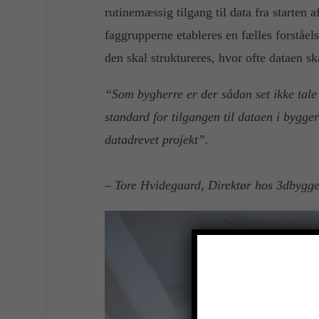
rutinemæssig tilgang til data fra starten 
faggrupperne etableres en fælles forståels
den skal struktureres, hvor ofte dataen 
“Som bygherre er der sådan set ikke tal
standard for tilgangen til dataen i bygger
datadrevet projekt”.
– Tore Hvidegaard, Direktør hos 3dbyg