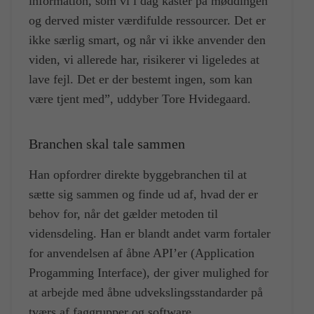
information, som vi i dag kaster på møddingen
og derved mister værdifulde ressourcer. Det er
ikke særlig smart, og når vi ikke anvender den
viden, vi allerede har, risikerer vi ligeledes at
lave fejl. Det er der bestemt ingen, som kan
være tjent med”, uddyber Tore Hvidegaard.
Branchen skal tale sammen
Han opfordrer direkte byggebranchen til at
sætte sig sammen og finde ud af, hvad der er
behov for, når det gælder metoden til
vidensdeling. Han er blandt andet varm fortaler
for anvendelsen af åbne API’er (Application
Progamming Interface), der giver mulighed for
at arbejde med åbne udvekslingsstandarder på
tværs af faggrupper og software.