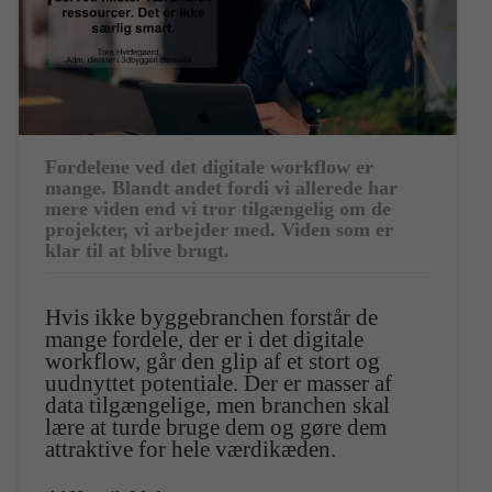
Fordelene ved det digitale workflow er
mange. Blandt andet fordi vi allerede har
mere viden end vi tror tilgængelig om de
projekter, vi arbejder med. Viden som er
klar til at blive brugt.
Hvis ikke byggebranchen forstår de
mange fordele, der er i det digitale
workflow, går den glip af et stort og
uudnyttet potentiale. Der er masser af
data tilgængelige, men branchen skal
lære at turde bruge dem og gøre dem
attraktive for hele værdikæden.