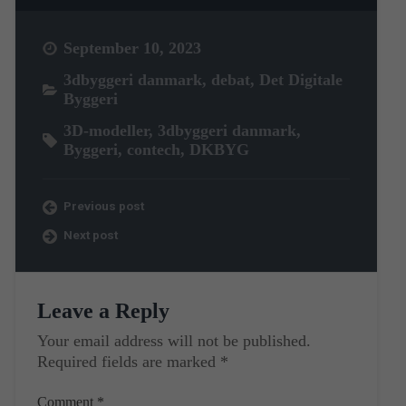
September 10, 2023
3dbyggeri danmark
,
debat
,
Det Digitale
Byggeri
3D-modeller
,
3dbyggeri danmark
,
Byggeri
,
contech
,
DKBYG
Previous post
Next post
Leave a Reply
Your email address will not be published.
Required fields are marked
*
Comment
*