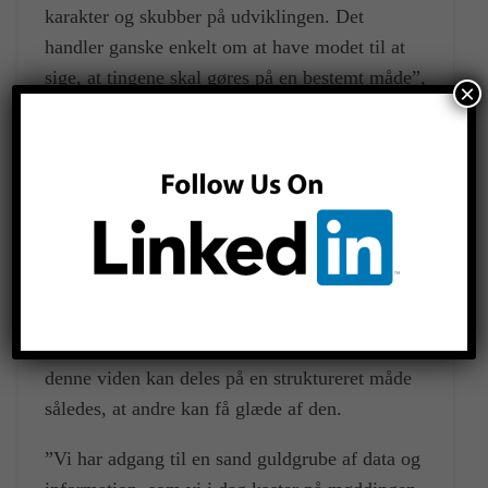
karakter og skubber på udviklingen. Det
handler ganske enkelt om at have modet til at
sige, at tingene skal gøres på en bestemt måde”,
×
forklarer Tore Hvidegaard videre.
Kræver struktureret tilgang
Fordelene ved det digitale workflow er nemlig
mange. Blandt andet fordi vi allerede har mere
viden end vi tror tilgængelig om de projekter, vi
arbejder med. Viden som er klar til at blive
brugt. Det eneste, som kræves, er sådan set, at
denne viden kan deles på en struktureret måde
således, at andre kan få glæde af den.
”Vi har adgang til en sand guldgrube af data og