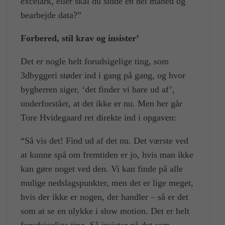
excelark, eller skal du sidde en hel måned og
bearbejde data?”
Forbered, stil krav og insister’
Det er nogle helt forudsigelige ting, som
3dbyggeri støder ind i gang på gang, og hvor
bygherren siger, ‘det finder vi bare ud af’,
underforstået, at det ikke er nu. Men her går
Tore Hvidegaard ret direkte ind i opgaven:
“Så vis det! Find ud af det nu. Det værste ved
at kunne spå om fremtiden er jo, hvis man ikke
kan gøre noget ved den. Vi kan finde på alle
mulige nedslagspunkter, men det er lige meget,
hvis der ikke er nogen, der handler – så er det
som at se en ulykke i slow motion. Det er helt
forudsigelige ting. Så insister på det som