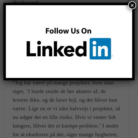
Hvidegaard.
×
Derfor opfordrer han bygherrer til at tænke
processen igennem og være forberedt, så de kan
agere, hvis enkelte aktører ikke leverer det, de
skal. Han pointerer, at det i en praktisk
sammenhæng ofte ikke er nok at have juraen på
sin side, hvis man for eksempel er under et
tidsmæssigt pres:
“Jeg har været på mange projekter, hvor man
siger, ‘I burde smide de her aktører af; de
leverer ikke, og de laver fejl, og det bliver kun
værre. Lige nu er vi nået halvvejs i projektet, så
nu udgør det en lille risiko. Hvis vi venter lidt
længere, bliver det et kæmpe problem.’ I stedet
for at eksekvere på det, siger mange bygherrer,