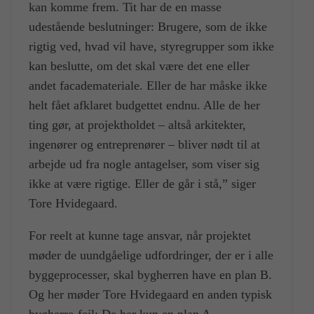
kan komme frem. Tit har de en masse
udestående beslutninger: Brugere, som de ikke
rigtig ved, hvad vil have, styregrupper som ikke
kan beslutte, om det skal være det ene eller
andet facademateriale. Eller de har måske ikke
helt fået afklaret budgettet endnu. Alle de her
ting gør, at projektholdet – altså arkitekter,
ingenører og entreprenører – bliver nødt til at
arbejde ud fra nogle antagelser, som viser sig
ikke at være rigtige. Eller de går i stå,” siger
Tore Hvidegaard.
For reelt at kunne tage ansvar, når projektet
møder de uundgåelige udfordringer, der er i alle
byggeprocesser, skal bygherren have en plan B.
Og her møder Tore Hvidegaard en anden typisk
bygherre-fejl: De har kun en plan A.