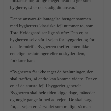
forståelse for, at lige meget hvad du gør som
bygherre, så er det stadig dit ansvar.”
Denne ansvars-fejlantagelse hænger sammen
med bygherrers klassiske fejl nummer to, som
Tore Hvidegaard ser lige så ofte: Den er, at
bygherren selv står i vejen for byggeriet og for
dets fremdrift. Bygherren træffer enten ikke
endelige beslutninger eller udskyder dem,
forklarer han:
“Bygherren får ikke taget de beslutninger, der
skal træffes, så andre kan komme videre. Det er
en af de største fejl i byggeriet generelt.
Bygherren skal hele tiden kigge dage, måneder
og nogle gange år ned ad vejen. De skal sørge
for, at vejen er så ryddet som muligt, så man