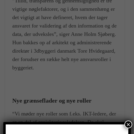
”Tillid, transparens og gennemsigtighed er tre
vigtige nøglefaktorer, og i den sammenhæng er
det vigtigt at have defineret, hvem der tager
ansvaret for validering af den information og de
data, der udveksles”, siger Anne Holm Sjøberg.
Hun bakkes op af arkitekt og administrerende
direktør i 3dbyggeri danmark Tore Hvidegaard,
der forudser en række helt nye ansvarsroller i
byggeriet.
Nye grænseflader og nye roller
“Vi møder nye roller som f.eks. IKT-ledere, der
er en del af projekteringsledelsen. De skal
×
koordinere det digitale samarbejde og i højere