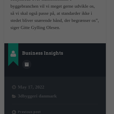
byggebranchen vil vi meget gerne udvikle os,
så vi skal også passe på, at standarder ikke i
stedet bliver snærende bånd, der begrænser os”,
siger Gitte Gylling Olesen.
Business Insights
May 17, 2022
3dbyggeri danmark
Previous post