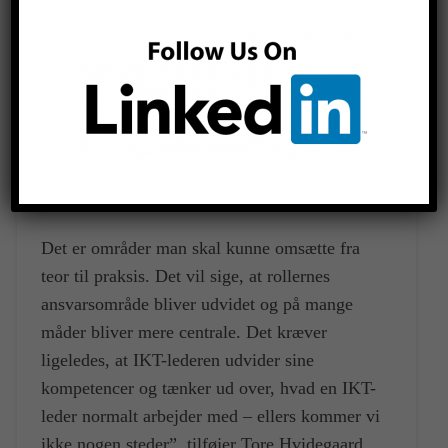
grad have styr på, hvorledes f.eks. data skal
anvendes både på tværs af grænsefladerne og
gennem hele byggeprocessen.
Med flere standarder får vi et bedre
udgangspunkt at arbejde ud fra, men der opstår
ligeledes områder, man skal vide meget mere
om.
Det er områder man skal kunne omsætte fra
teor til praksis. Det vil sige, at rollernes
ansvarsområde bliver udvidet og på mange
måder bliver mere centrale. Det kræver
ligeledes, at IKT-lederen udvider sine
kompetencer og tænker ud over, hvad en IKT-
leder normalt arbejder med – ellers kommer vi
ikke nogen steder”, tilføjer Tore Hvidegaard.