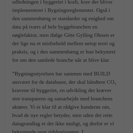
udledningen i byggeriet i kraft, krav der bliver
implementeret i Bygningsreglementet. Også i
den sammenhæng er standarder og enighed om
data på tværs af hele byggebranchen en
nøglefaktor, men ifølge Gitte Gylling Olesen er
der lige nu et misforhold mellem netop teori og
praksis, og i den sammenhæng er hun bekymret
for om den samlede branche når at blive klar.
”Bygningsstyrelsen har sammen med BUILD
ansvaret for de databaser, der skal håndtere CO₂
kravene til byggeriet, en udvikling der kræver
stor transparens og samarbejde med branchens
aktører. Vi er klar til at rådgive kunderne om,
hvad de nye regler betyder, men uden det rette
datagrundlag er det ikke muligt, og derfor er vi
bekymrede over tidshorisonten. I