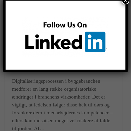
×
Digitaliseringsprocessen i byggebranchen
medfører en lang række organisatoriske
ændringer i branchens virksomheder. Det er
vigtigt, at ledelsen følger disse helt til dørs og
forankrer dem i medarbejdernes kompetencer –
ellers kan indsatsen meget vel risikere at falde
til jorden. Af…